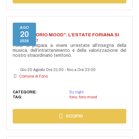
AGO
20
NASCE “FORIO MOOD”: L’ESTATE FORIANA SI
ACCENDE!
2026
Forio si prepara a vivere un’estate all’insegna della
musica, dell’intrattenimento e della valorizzazione del
nostro straordinario territorio.
Gio 20 Agosto Ore 21:00
-
fino a Ore 23:00
Comune di Forio
CATEGORIE:
By night
TAG:
forio
,
forio mood
SCOPRI