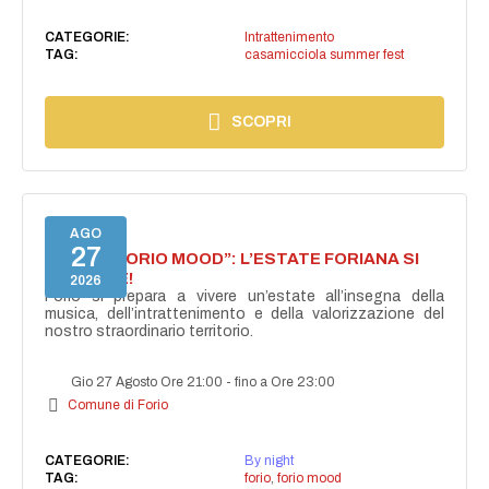
CATEGORIE:
Intrattenimento
TAG:
casamicciola summer fest
SCOPRI
AGO
27
NASCE “FORIO MOOD”: L’ESTATE FORIANA SI
ACCENDE!
2026
Forio si prepara a vivere un’estate all’insegna della
musica, dell’intrattenimento e della valorizzazione del
nostro straordinario territorio.
Gio 27 Agosto Ore 21:00
-
fino a Ore 23:00
Comune di Forio
CATEGORIE:
By night
TAG:
forio
,
forio mood