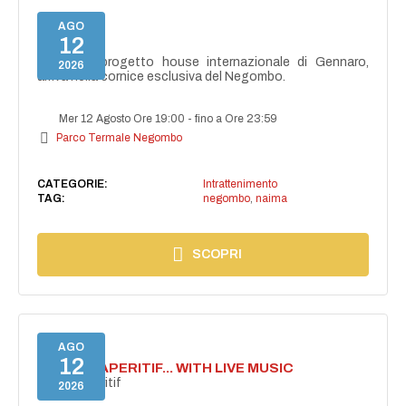
AGO
12
NAIMA
NAIMA, il progetto house internazionale di Gennaro,
2026
arriva nella cornice esclusiva del Negombo.
Mer 12 Agosto Ore 19:00
-
fino a Ore 23:59
Parco Termale Negombo
CATEGORIE:
Intrattenimento
TAG:
negombo
,
naima
SCOPRI
AGO
12
SECRET APERITIF... WITH LIVE MUSIC
Secret aperitif
2026