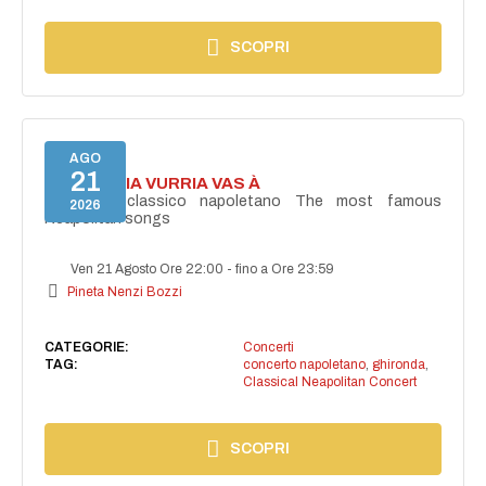
SCOPRI
AGO
21
I'TE VURRIA VURRIA VAS À
Concerto classico napoletano The most famous
2026
Neapolitan songs
Ven 21 Agosto Ore 22:00
-
fino a Ore 23:59
Pineta Nenzi Bozzi
CATEGORIE:
Concerti
TAG:
concerto napoletano
,
ghironda
,
Classical Neapolitan Concert
SCOPRI