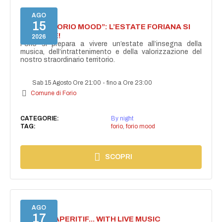
AGO
15
NASCE “FORIO MOOD”: L’ESTATE FORIANA SI
ACCENDE!
2026
Forio si prepara a vivere un’estate all’insegna della
musica, dell’intrattenimento e della valorizzazione del
nostro straordinario territorio.
Sab 15 Agosto Ore 21:00
-
fino a Ore 23:00
Comune di Forio
CATEGORIE:
By night
TAG:
forio
,
forio mood
SCOPRI
AGO
17
SECRET APERITIF... WITH LIVE MUSIC