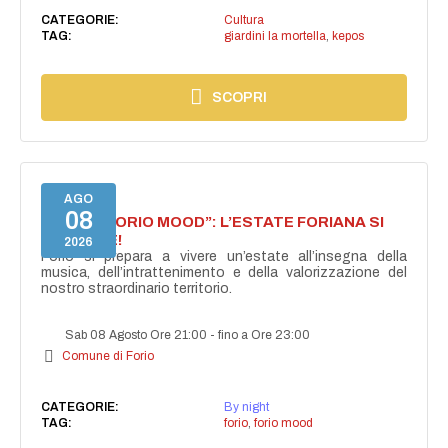
CATEGORIE:
Cultura
TAG:
giardini la mortella
,
kepos
SCOPRI
AGO
08
NASCE “FORIO MOOD”: L’ESTATE FORIANA SI
ACCENDE!
2026
Forio si prepara a vivere un’estate all’insegna della
musica, dell’intrattenimento e della valorizzazione del
nostro straordinario territorio.
Sab 08 Agosto Ore 21:00
-
fino a Ore 23:00
Comune di Forio
CATEGORIE:
By night
TAG:
forio
,
forio mood