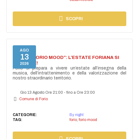
SCOPRI
AGO
13
NASCE “FORIO MOOD”: L’ESTATE FORIANA SI
ACCENDE!
2026
Forio si prepara a vivere un’estate all’insegna della
musica, dell’intrattenimento e della valorizzazione del
nostro straordinario territorio.
Gio 13 Agosto Ore 21:00
-
fino a Ore 23:00
Comune di Forio
CATEGORIE:
By night
TAG:
forio
,
forio mood
SCOPRI