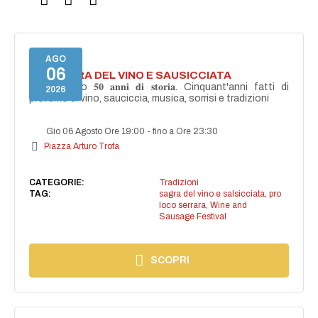
AGO
06
46^ SAGRA DEL VINO E SAUSICCIATA
Celebreremo 𝟓𝟎 𝐚𝐧𝐧𝐢 𝐝𝐢 𝐬𝐭𝐨𝐫𝐢𝐚. Cinquant'anni fatti di
2026
profumo di vino, sauciccia, musica, sorrisi e tradizioni
Gio 06 Agosto Ore 19:00
-
fino a Ore 23:30
Piazza Arturo Trofa
CATEGORIE:
Tradizioni
TAG:
sagra del vino e salsicciata
,
pro
loco serrara
,
Wine and
Sausage Festival
SCOPRI