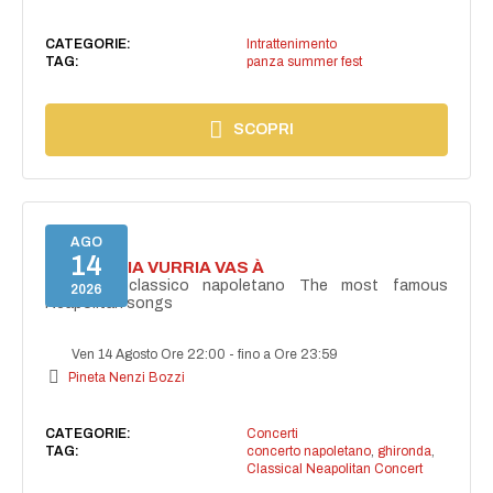
CATEGORIE:
Intrattenimento
TAG:
panza summer fest
SCOPRI
AGO
14
I'TE VURRIA VURRIA VAS À
Concerto classico napoletano The most famous
2026
Neapolitan songs
Ven 14 Agosto Ore 22:00
-
fino a Ore 23:59
Pineta Nenzi Bozzi
CATEGORIE:
Concerti
TAG:
concerto napoletano
,
ghironda
,
Classical Neapolitan Concert