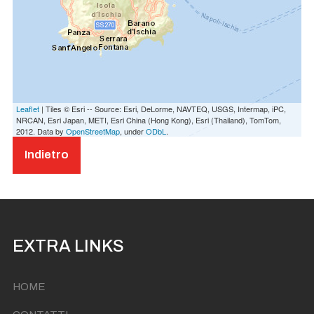
Leaflet
| Tiles © Esri -- Source: Esri, DeLorme, NAVTEQ, USGS, Intermap, iPC,
NRCAN, Esri Japan, METI, Esri China (Hong Kong), Esri (Thailand), TomTom,
2012. Data by
OpenStreetMap
, under
ODbL
.
Indietro
EXTRA LINKS
HOME