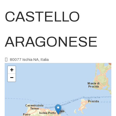
CASTELLO
ARAGONESE
80077 Ischia NA, Italia
+
−