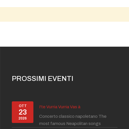
PROSSIMI EVENTI
OTT
I'te Vurria Vurria Vas à
23
Concerto classico napoletano The
2026
most famous Neapolitan songs