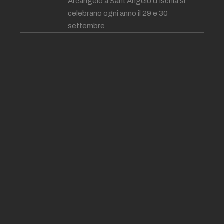
Arcangelo a Sant'Angelo d'Ischia si
celebrano ogni anno il 29 e 30
settembre