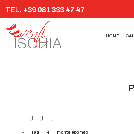
TEL. +39 081 333 47 47
HOME
CA
P
Tag
è
monte epomeo