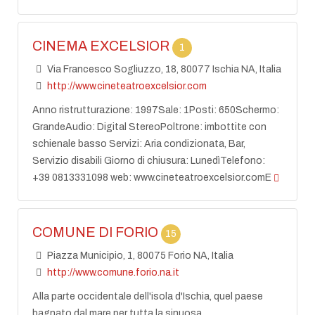
CINEMA EXCELSIOR
1
Via Francesco Sogliuzzo, 18, 80077 Ischia NA, Italia
http://www.cineteatroexcelsior.com
Anno ristrutturazione: 1997Sale: 1Posti: 650Schermo:
GrandeAudio: Digital StereoPoltrone: imbottite con
schienale basso Servizi: Aria condizionata, Bar,
Servizio disabili Giorno di chiusura: LunedìTelefono:
+39 0813331098 web: www.cineteatroexcelsior.comE
COMUNE DI FORIO
15
Piazza Municipio, 1, 80075 Forio NA, Italia
http://www.comune.forio.na.it
Alla parte occidentale dell'isola d'Ischia, quel paese
bagnato dal mare per tutta la sinuosa