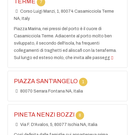
TERME
7
Corso Luigi Manzi, 1, 80074 Casamicciola Terme
NA, Italy
Piazza Marina, nei pressi del porto è il cuore di
Casamicciola Terme. Adiacente al porto molto ben
sviluppato, il secondo dell'isola, ha frequenti
collegamenti di traghetti ed aliscafi con la terraferma.
Sul lungo ed esteso molo, che invita alle passegg
PIAZZA SANT'ANGELO
1
80070 Serrara Fontana NA, Italia
PINETA NENZI BOZZI
8
Via F. D'Avalos, 5, 80077 Ischia NA, Italia
Così definita dalle famiglie cui apparteneva prima