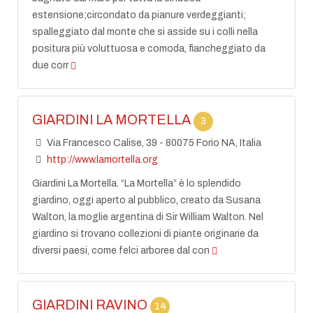
estensione;circondato da pianure verdeggianti;
spalleggiato dal monte che si asside su i colli nella
positura più voluttuosa e comoda, fiancheggiato da
due corr
GIARDINI LA MORTELLA
3
Via Francesco Calise, 39 - 80075 Forio NA, Italia
http://www.lamortella.org
Giardini La Mortella. “La Mortella” è lo splendido
giardino, oggi aperto al pubblico, creato da Susana
Walton, la moglie argentina di Sir William Walton. Nel
giardino si trovano collezioni di piante originarie da
diversi paesi, come felci arboree dal con
GIARDINI RAVINO
14