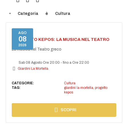
Categoria
è
Cultura
AGO
08
PROGETTO KEPOS: LA MUSICA NEL TEATRO
GRECO
2026
La musica nel Teatro greco
Sab 08 Agosto Ore 20:00
-
fino a Ore 22:00
Giardini La Mortella
CATEGORIE:
Cultura
TAG:
giardini la mortella
,
progetto
kepos
SCOPRI