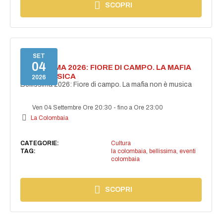
SCOPRI
SET
04
BELLISSIMA 2026: FIORE DI CAMPO. LA MAFIA
NON È MUSICA
2026
Bellissima 2026: Fiore di campo. La mafia non è musica
Ven 04 Settembre Ore 20:30
-
fino a Ore 23:00
La Colombaia
CATEGORIE:
Cultura
TAG:
la colombaia
,
bellissima
,
eventi
colombaia
SCOPRI