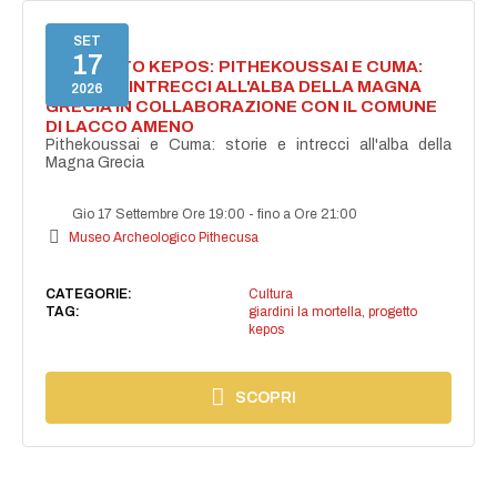
SET
17
PROGETTO KEPOS: PITHEKOUSSAI E CUMA:
STORIE E INTRECCI ALL'ALBA DELLA MAGNA
2026
GRECIA IN COLLABORAZIONE CON IL COMUNE
DI LACCO AMENO
Pithekoussai e Cuma: storie e intrecci all'alba della
Magna Grecia
Gio 17 Settembre Ore 19:00
-
fino a Ore 21:00
Museo Archeologico Pithecusa
CATEGORIE:
Cultura
TAG:
giardini la mortella
,
progetto
kepos
SCOPRI