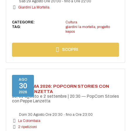
Sab 29 Agosto Ore 20:00
-
fino a Ore 22:00
Giardini La Mortella
CATEGORIE:
Cultura
TAG:
giardini la mortella
,
progetto
kepos
SCOPRI
AGO
30
BELLISSIMA 2026: POPCORN STORIES CON
PEPPE LANZETTA
2026
30, 31 agosto e 2 settembre | 20:30 — PopCorn Stories
con Peppe Lanzetta
Dom 30 Agosto Ore 20:30
-
fino a Ore 23:00
La Colombaia
2 ripetizioni