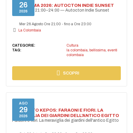
26
BELLISSIMA 2026: AUTOCTON INDIE SUNSET
26 agosto | 21:00–24:00 — Autocton Indie Sunset
2026
Mer 26 Agosto Ore 21:00
-
fino a Ore 23:00
La Colombaia
CATEGORIE:
Cultura
TAG:
la colombaia
,
bellissima
,
eventi
colombaia
SCOPRI
AGO
29
PROGETTO KEPOS: FARAONI E FIORI. LA
MERAVIGLIA DEI GIARDINI DELL'ANTICO EGITTO
2026
Faraoni e fiori. La meraviglia dei giardini dell'antico Egitto