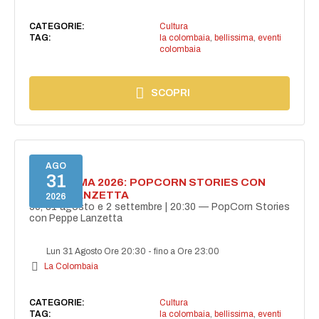
CATEGORIE:
Cultura
TAG:
la colombaia
,
bellissima
,
eventi
colombaia
SCOPRI
AGO
31
BELLISSIMA 2026: POPCORN STORIES CON
PEPPE LANZETTA
2026
30, 31 agosto e 2 settembre | 20:30 — PopCorn Stories
con Peppe Lanzetta
Lun 31 Agosto Ore 20:30
-
fino a Ore 23:00
La Colombaia
CATEGORIE:
Cultura
TAG:
la colombaia
,
bellissima
,
eventi