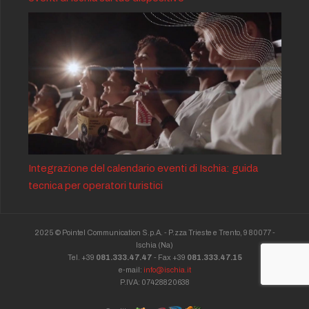
Integrazione del calendario eventi di Ischia: guida
tecnica per operatori turistici
2025 © Pointel Communication S.p.A. - P.zza Trieste e Trento, 9 80077 -
Ischia
(Na)
Tel. +39
081.333.47.47
- Fax +39
081.333.47.15
e-mail:
info@ischia.it
P.IVA: 07428820638