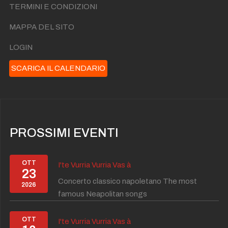
TERMINI E CONDIZIONI
MAPPA DEL SITO
LOGIN
SCARICA IL CALENDARIO
PROSSIMI EVENTI
OTT
I'te Vurria Vurria Vas à
23
Concerto classico napoletano The most
2026
famous Neapolitan songs
OTT
I'te Vurria Vurria Vas à