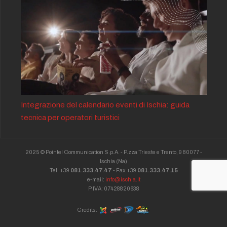
Integrazione del calendario eventi di Ischia: guida
tecnica per operatori turistici
2025 © Pointel Communication S.p.A. - P.zza Trieste e Trento, 9 80077 -
Ischia
(Na)
Tel. +39
081.333.47.47
- Fax +39
081.333.47.15
e-mail:
info@ischia.it
P.IVA: 07428820638
Credits: