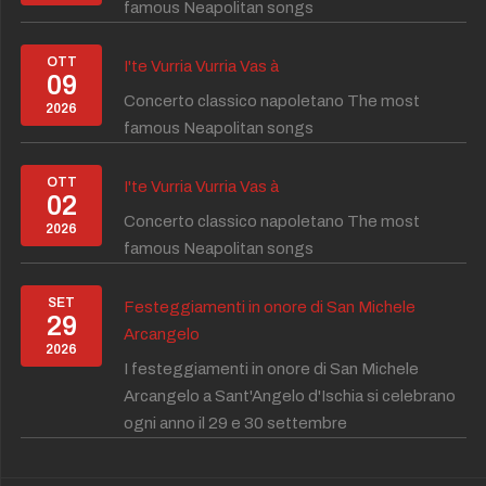
famous Neapolitan songs
OTT
I'te Vurria Vurria Vas à
09
Concerto classico napoletano The most
2026
famous Neapolitan songs
OTT
I'te Vurria Vurria Vas à
02
Concerto classico napoletano The most
2026
famous Neapolitan songs
SET
Festeggiamenti in onore di San Michele
29
Arcangelo
2026
I festeggiamenti in onore di San Michele
Arcangelo a Sant'Angelo d'Ischia si celebrano
ogni anno il 29 e 30 settembre