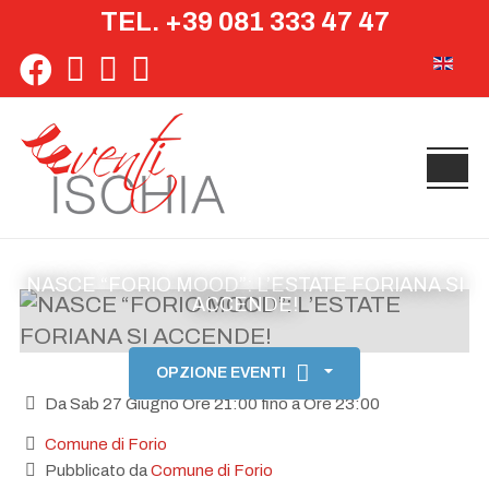
TEL. +39 081 333 47 47
Seleziona 
NASCE “FORIO MOOD”: L’ESTATE FORIANA SI
ACCENDE!
OPZIONE EVENTI
Da Sab 27 Giugno Ore 21:00 fino a Ore 23:00
Comune di Forio
Pubblicato da
Comune di Forio