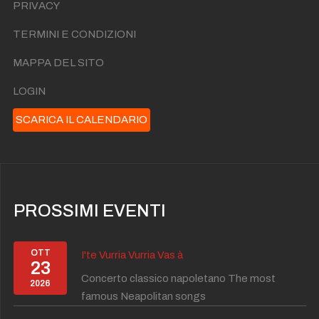
PRIVACY
ACCENDE!
Gio 03 Settembre Ore 21:00
NASCE “FORIO MOOD”: L’ESTATE FORIANA SI
TERMINI E CONDIZIONI
ACCENDE!
Sab 05 Settembre Ore 21:00
MAPPA DEL SITO
NASCE “FORIO MOOD”: L’ESTATE FORIANA SI
ACCENDE!
Gio 10 Settembre Ore 21:00
LOGIN
SCARICA IL CALENDARIO
PROSSIMI EVENTI
OTT
I'te Vurria Vurria Vas à
23
Concerto classico napoletano The most
2026
famous Neapolitan songs