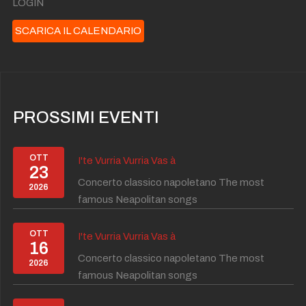
LOGIN
SCARICA IL CALENDARIO
PROSSIMI EVENTI
OTT
I'te Vurria Vurria Vas à
23
Concerto classico napoletano The most
2026
famous Neapolitan songs
OTT
I'te Vurria Vurria Vas à
16
Concerto classico napoletano The most
2026
famous Neapolitan songs