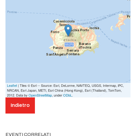
Leaflet
| Tiles © Esri -- Source: Esri, DeLorme, NAVTEQ, USGS, Intermap, iPC,
NRCAN, Esri Japan, METI, Esri China (Hong Kong), Esri (Thailand), TomTom,
2012. Data by
OpenStreetMap
, under
ODbL
.
Indietro
EVENTI CORRELATI