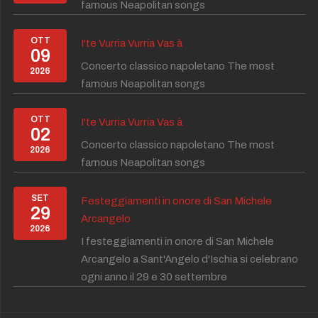
famous Neapolitan songs
OTT
I'te Vurria Vurria Vas à
09
Concerto classico napoletano The most
2026
famous Neapolitan songs
OTT
I'te Vurria Vurria Vas à
02
Concerto classico napoletano The most
2026
famous Neapolitan songs
SET
Festeggiamenti in onore di San Michele
29
Arcangelo
2026
I festeggiamenti in onore di San Michele
Arcangelo a Sant'Angelo d'Ischia si celebrano
ogni anno il 29 e 30 settembre