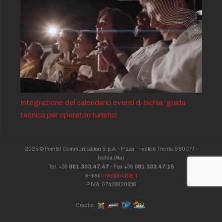
Integrazione del calendario eventi di Ischia: guida
tecnica per operatori turistici
2025 © Pointel Communication S.p.A. - P.zza Trieste e Trento, 9 80077 -
Ischia
(Na)
Tel. +39
081.333.47.47
- Fax +39
081.333.47.15
e-mail:
info@ischia.it
P.IVA: 07428820638
Credits: