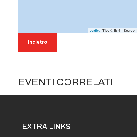
Leaflet
| Tiles © Esri -- Sourc
Teatro Diffuso ai Giardini la
Morterlla, in onore di William
Indietro
Shakespeare
EVENTI CORRELATI
EXTRA LINKS