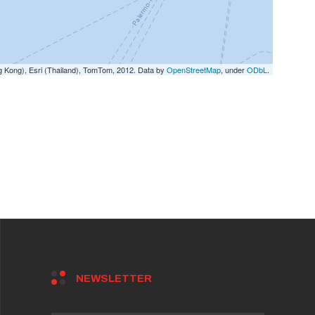
g Kong), Esri (Thailand), TomTom, 2012. Data by
OpenStreetMap
, under
ODbL
.
NEWSLETTER