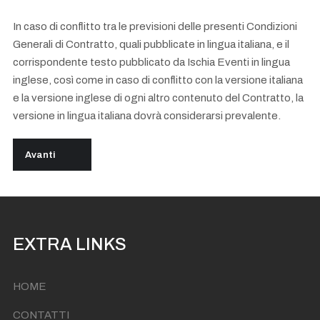
In caso di conflitto tra le previsioni delle presenti Condizioni
Generali di Contratto, quali pubblicate in lingua italiana, e il
corrispondente testo pubblicato da Ischia Eventi in lingua
inglese, così come in caso di conflitto con la versione italiana
e la versione inglese di ogni altro contenuto del Contratto, la
versione in lingua italiana dovrà considerarsi prevalente.
Articolo successivo: Getting Started
Avanti
EXTRA LINKS
HOME
CONTATTI