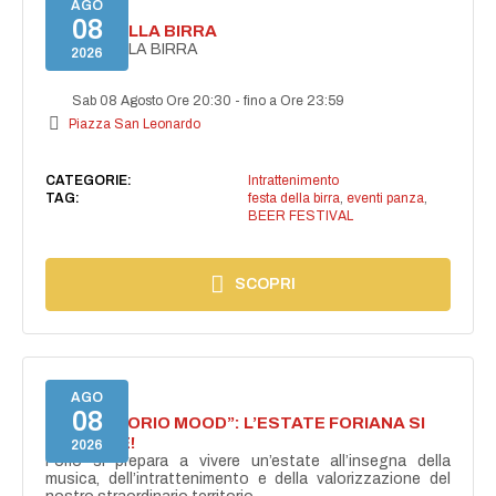
AGO
08
FESTA DELLA BIRRA
FESTA DELLA BIRRA
2026
Sab 08 Agosto Ore 20:30
-
fino a Ore 23:59
Piazza San Leonardo
CATEGORIE:
Intrattenimento
TAG:
festa della birra
,
eventi panza
,
BEER FESTIVAL
SCOPRI
AGO
08
NASCE “FORIO MOOD”: L’ESTATE FORIANA SI
ACCENDE!
2026
Forio si prepara a vivere un’estate all’insegna della
musica, dell’intrattenimento e della valorizzazione del