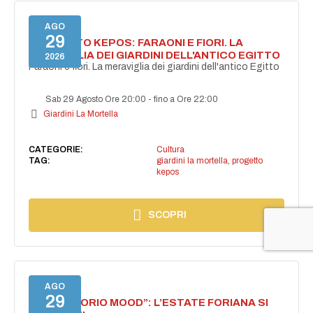
AGO
29
PROGETTO KEPOS: FARAONI E FIORI. LA
MERAVIGLIA DEI GIARDINI DELL'ANTICO EGITTO
2026
Faraoni e fiori. La meraviglia dei giardini dell'antico Egitto
Sab 29 Agosto Ore 20:00
-
fino a Ore 22:00
Giardini La Mortella
CATEGORIE:
Cultura
TAG:
giardini la mortella
,
progetto
kepos
SCOPRI
AGO
29
NASCE “FORIO MOOD”: L’ESTATE FORIANA SI