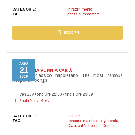
CATEGORIE:
Intrattenimento
TAG:
panza summer fest
SCOPRI
AGO
21
I'TE VURRIA VURRIA VAS À
Concerto classico napoletano The most famous
2026
Neapolitan songs
Ven 21 Agosto Ore 22:00
-
fino a Ore 23:59
Pineta Nenzi Bozzi
CATEGORIE:
Concerti
TAG:
concerto napoletano
,
ghironda
,
Classical Neapolitan Concert