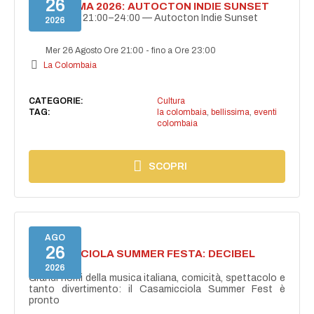
26
BELLISSIMA 2026: AUTOCTON INDIE SUNSET
26 agosto | 21:00–24:00 — Autocton Indie Sunset
2026
Mer 26 Agosto Ore 21:00
-
fino a Ore 23:00
La Colombaia
CATEGORIE:
Cultura
TAG:
la colombaia
,
bellissima
,
eventi
colombaia
SCOPRI
AGO
26
CASAMICCIOLA SUMMER FESTA: DECIBEL
BELLINI
2026
Grandi nomi della musica italiana, comicità, spettacolo e
tanto divertimento: il Casamicciola Summer Fest è
pronto