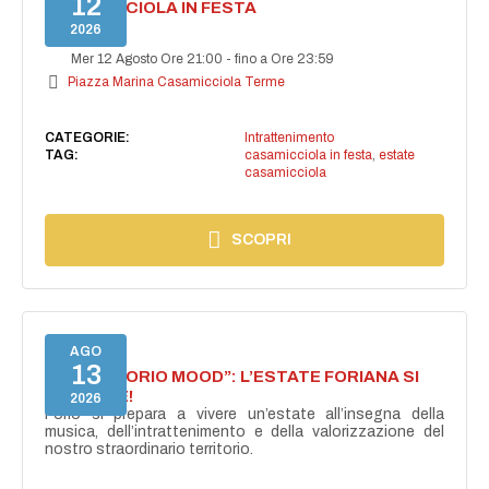
12
CASAMICCIOLA IN FESTA
2026
Mer 12 Agosto Ore 21:00
-
fino a Ore 23:59
Piazza Marina Casamicciola Terme
CATEGORIE:
Intrattenimento
TAG:
casamicciola in festa
,
estate
casamicciola
SCOPRI
AGO
13
NASCE “FORIO MOOD”: L’ESTATE FORIANA SI
ACCENDE!
2026
Forio si prepara a vivere un’estate all’insegna della
musica, dell’intrattenimento e della valorizzazione del
nostro straordinario territorio.