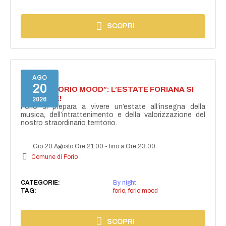
SCOPRI
AGO
20
NASCE “FORIO MOOD”: L’ESTATE FORIANA SI
ACCENDE!
2026
Forio si prepara a vivere un’estate all’insegna della
musica, dell’intrattenimento e della valorizzazione del
nostro straordinario territorio.
Gio 20 Agosto Ore 21:00
-
fino a Ore 23:00
Comune di Forio
CATEGORIE:
By night
TAG:
forio
,
forio mood
SCOPRI