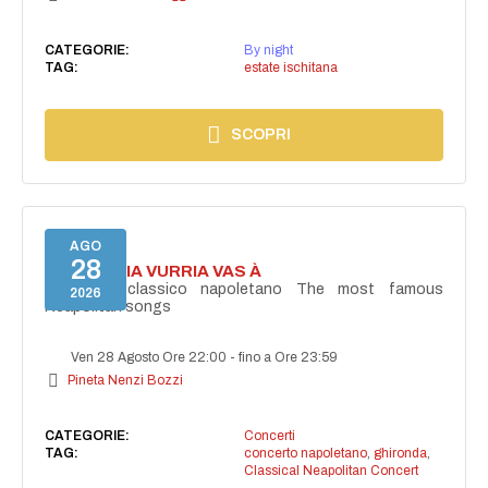
CATEGORIE:
By night
TAG:
estate ischitana
SCOPRI
AGO
28
I'TE VURRIA VURRIA VAS À
Concerto classico napoletano The most famous
2026
Neapolitan songs
Ven 28 Agosto Ore 22:00
-
fino a Ore 23:59
Pineta Nenzi Bozzi
CATEGORIE:
Concerti
TAG:
concerto napoletano
,
ghironda
,
Classical Neapolitan Concert