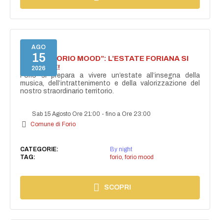
AGO
15
NASCE “FORIO MOOD”: L’ESTATE FORIANA SI
ACCENDE!
2026
Forio si prepara a vivere un’estate all’insegna della
musica, dell’intrattenimento e della valorizzazione del
nostro straordinario territorio.
Sab 15 Agosto Ore 21:00
-
fino a Ore 23:00
Comune di Forio
CATEGORIE:
By night
TAG:
forio
,
forio mood
SCOPRI