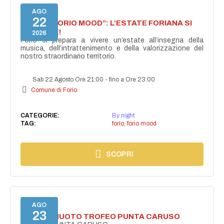
AGO
22
NASCE “FORIO MOOD”: L’ESTATE FORIANA SI
ACCENDE!
2026
Forio si prepara a vivere un’estate all’insegna della
musica, dell’intrattenimento e della valorizzazione del
nostro straordinario territorio.
Sab 22 Agosto Ore 21:00
-
fino a Ore 23:00
Comune di Forio
CATEGORIE:
By night
TAG:
forio
,
forio mood
SCOPRI
AGO
23
GARA DI NUOTO TROFEO PUNTA CARUSO