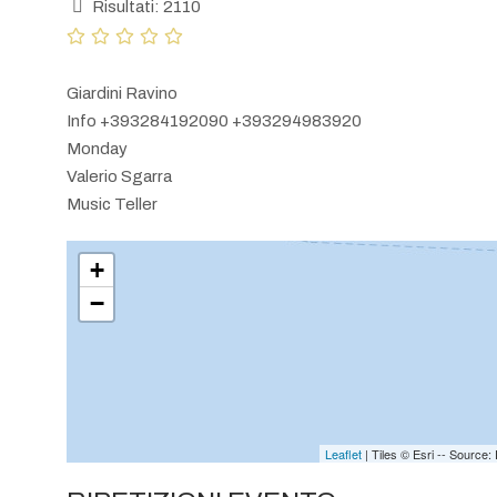
Risultati: 2110
Giardini Ravino
Info +393284192090 +393294983920
Monday
Valerio Sgarra
Music Teller
+
−
Leaflet
| Tiles © Esri -- Sourc