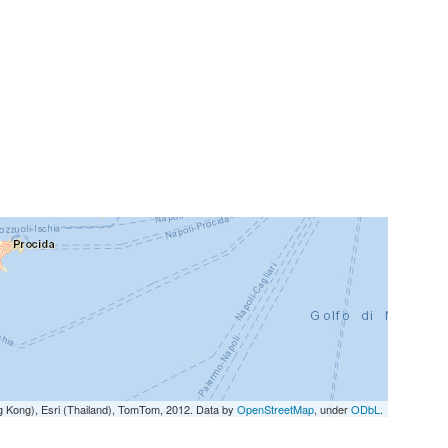
g Kong), Esri (Thailand), TomTom, 2012. Data by
OpenStreetMap
, under
ODbL
.