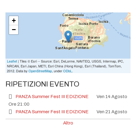
+
−
Leaflet
| Tiles © Esri -- Source: Esri, DeLorme, NAVTEQ, USGS, Intermap, iPC,
NRCAN, Esri Japan, METI, Esri China (Hong Kong), Esri (Thailand), TomTom,
2012. Data by
OpenStreetMap
, under
ODbL
.
RIPETIZIONI EVENTO
PANZA Summer Fest III EDIZIONE
Ven 14 Agosto
Ore 21:00
PANZA Summer Fest III EDIZIONE
Ven 21 Agosto
Ore 21:00
Altro
PANZA Summer Fest III EDIZIONE
Ven 28 Agosto
Ore 21:00