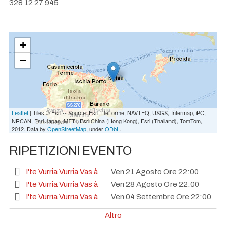
328 12 27 945
+
−
Leaflet
| Tiles © Esri -- Source: Esri, DeLorme, NAVTEQ, USGS, Intermap, iPC,
NRCAN, Esri Japan, METI, Esri China (Hong Kong), Esri (Thailand), TomTom,
2012. Data by
OpenStreetMap
, under
ODbL
.
RIPETIZIONI EVENTO
I'te Vurria Vurria Vas à
Ven 21 Agosto Ore 22:00
I'te Vurria Vurria Vas à
Ven 28 Agosto Ore 22:00
I'te Vurria Vurria Vas à
Ven 04 Settembre Ore 22:00
I'te Vurria Vurria Vas à
Ven 11 Settembre Ore 22:00
Altro
I'te Vurria Vurria Vas à
Ven 18 Settembre Ore 22:00