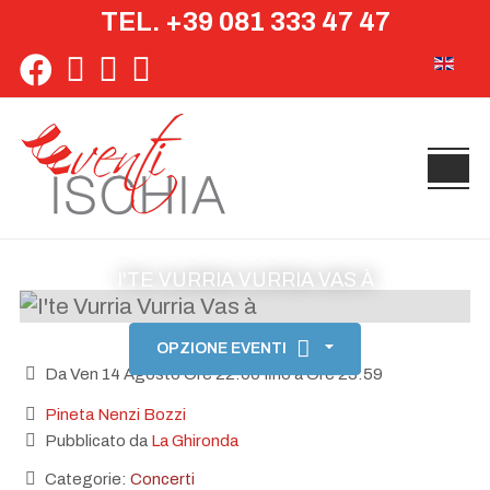
TEL. +39 081 333 47 47
Seleziona 
I'TE VURRIA VURRIA VAS À
OPZIONE EVENTI
Da Ven 14 Agosto Ore 22:00 fino a Ore 23:59
Pineta Nenzi Bozzi
Pubblicato da
La Ghironda
Categorie:
Concerti