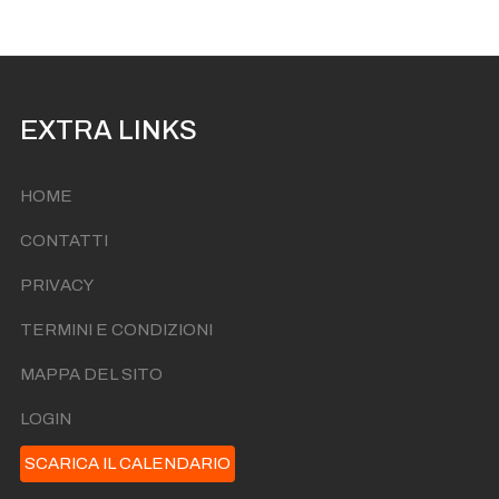
I'te Vurria Vurria Vas à
Ven 25 Settembre Ore 22:00
EXTRA LINKS
HOME
CONTATTI
PRIVACY
TERMINI E CONDIZIONI
MAPPA DEL SITO
LOGIN
SCARICA IL CALENDARIO