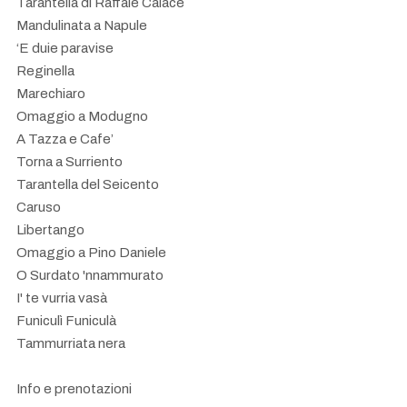
Tarantella di Raffale Calace
Mandulinata a Napule
‘E duie paravise
Reginella
Marechiaro
Omaggio a Modugno
A Tazza e Cafe’
Torna a Surriento
Tarantella del Seicento
Caruso
Libertango
Omaggio a Pino Daniele
O Surdato 'nnammurato
I' te vurria vasà
Funiculì Funiculà
Tammurriata nera
Info e prenotazioni