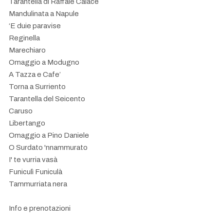
Tarantella di Raffale Calace
Mandulinata a Napule
‘E duie paravise
Reginella
Marechiaro
Omaggio a Modugno
A Tazza e Cafe’
Torna a Surriento
Tarantella del Seicento
Caruso
Libertango
Omaggio a Pino Daniele
O Surdato 'nnammurato
I' te vurria vasà
Funiculì Funiculà
Tammurriata nera
Info e prenotazioni