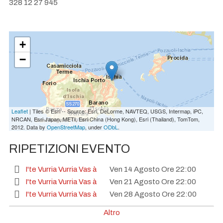
328 12 27 945
+
−
Leaflet
| Tiles © Esri -- Source: Esri, DeLorme, NAVTEQ, USGS, Intermap, iPC,
NRCAN, Esri Japan, METI, Esri China (Hong Kong), Esri (Thailand), TomTom,
2012. Data by
OpenStreetMap
, under
ODbL
.
RIPETIZIONI EVENTO
I'te Vurria Vurria Vas à
Ven 14 Agosto Ore 22:00
I'te Vurria Vurria Vas à
Ven 21 Agosto Ore 22:00
I'te Vurria Vurria Vas à
Ven 28 Agosto Ore 22:00
I'te Vurria Vurria Vas à
Ven 04 Settembre Ore 22:00
Altro
I'te Vurria Vurria Vas à
Ven 11 Settembre Ore 22:00