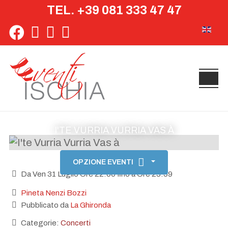
TEL. +39 081 333 47 47
Seleziona 
I'TE VURRIA VURRIA VAS À
OPZIONE EVENTI
Da Ven 31 Luglio Ore 22:00 fino a Ore 23:59
Pineta Nenzi Bozzi
Pubblicato da
La Ghironda
Categorie:
Concerti