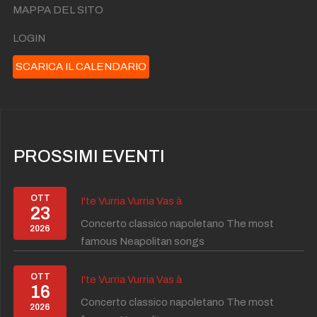
MAPPA DEL SITO
LOGIN
SCARICA IL CALENDARIO
PROSSIMI EVENTI
OTT
I'te Vurria Vurria Vas à
23
Concerto classico napoletano The most
2026
famous Neapolitan songs
OTT
I'te Vurria Vurria Vas à
16
Concerto classico napoletano The most
2026