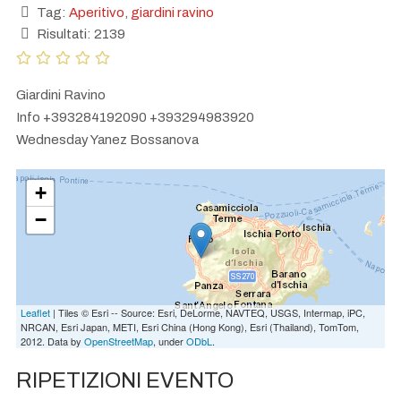
Tag:
Aperitivo
,
giardini ravino
Risultati: 2139
Giardini Ravino
Info +393284192090 +393294983920
Wednesday Yanez Bossanova
+
−
Leaflet
| Tiles © Esri -- Source: Esri, DeLorme, NAVTEQ, USGS, Intermap, iPC,
NRCAN, Esri Japan, METI, Esri China (Hong Kong), Esri (Thailand), TomTom,
2012. Data by
OpenStreetMap
, under
ODbL
.
RIPETIZIONI EVENTO