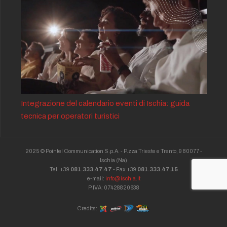
Integrazione del calendario eventi di Ischia: guida
tecnica per operatori turistici
2025 © Pointel Communication S.p.A. - P.zza Trieste e Trento, 9 80077 -
Ischia
(Na)
Tel. +39
081.333.47.47
- Fax +39
081.333.47.15
e-mail:
info@ischia.it
P.IVA: 07428820638
Credits: