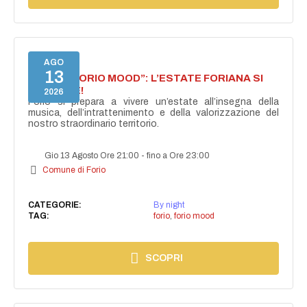
AGO
13
NASCE “FORIO MOOD”: L’ESTATE FORIANA SI
ACCENDE!
2026
Forio si prepara a vivere un’estate all’insegna della
musica, dell’intrattenimento e della valorizzazione del
nostro straordinario territorio.
Gio 13 Agosto Ore 21:00
-
fino a Ore 23:00
Comune di Forio
CATEGORIE:
By night
TAG:
forio
,
forio mood
SCOPRI