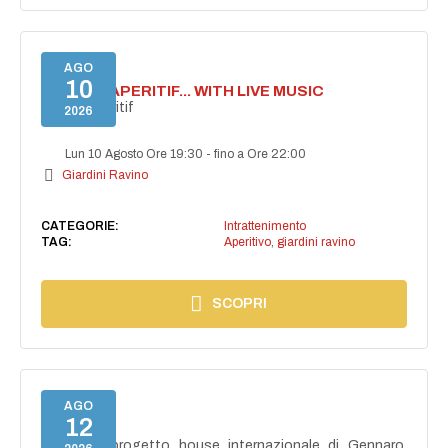
AGO
10
SECRET APERITIF... WITH LIVE MUSIC
Secret aperitif
2026
Lun 10 Agosto Ore 19:30
-
fino a Ore 22:00
Giardini Ravino
CATEGORIE:
Intrattenimento
TAG:
Aperitivo
,
giardini ravino
SCOPRI
AGO
12
NAIMA
NAIMA, il progetto house internazionale di Gennaro,