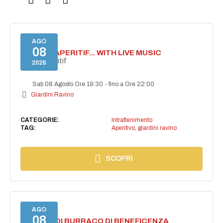
AGO
08
SECRET APERITIF... WITH LIVE MUSIC
Secret aperitif
2026
Sab 08 Agosto Ore 19:30
-
fino a Ore 22:00
Giardini Ravino
CATEGORIE:
Intrattenimento
TAG:
Aperitivo
,
giardini ravino
SCOPRI
AGO
08
TORNEO DI BURRACO DI BENEFICENZA