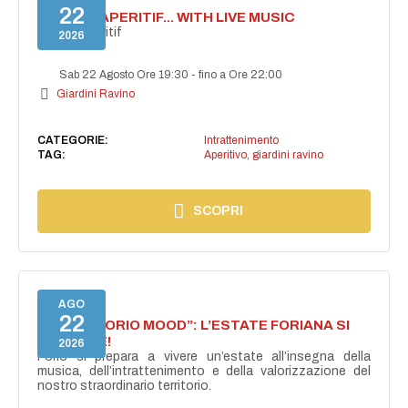
22
SECRET APERITIF... WITH LIVE MUSIC
Secret aperitif
2026
Sab 22 Agosto Ore 19:30
-
fino a Ore 22:00
Giardini Ravino
CATEGORIE:
Intrattenimento
TAG:
Aperitivo
,
giardini ravino
SCOPRI
AGO
22
NASCE “FORIO MOOD”: L’ESTATE FORIANA SI
ACCENDE!
2026
Forio si prepara a vivere un’estate all’insegna della
musica, dell’intrattenimento e della valorizzazione del
nostro straordinario territorio.