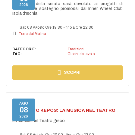
Il ricavato della serata sarà devoluto ai progetti di
2026
solidarietà e sostegno promossi dal Inner Wheel Club
Isola d'Ischia
Sab 08 Agosto Ore 19:30
-
fino a Ore 22:30
Torre del Molino
CATEGORIE:
Tradizioni
TAG:
Giochi da tavolo
SCOPRI
AGO
08
PROGETTO KEPOS: LA MUSICA NEL TEATRO
GRECO
2026
La musica nel Teatro greco
Sab 08 Agosto Ore 20:00
-
fino a Ore 22:00