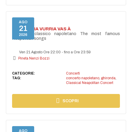
AGO
21
I'TE VURRIA VURRIA VAS À
Concerto classico napoletano The most famous
2026
Neapolitan songs
Ven 21 Agosto Ore 22:00
-
fino a Ore 23:59
Pineta Nenzi Bozzi
CATEGORIE:
Concerti
TAG:
concerto napoletano
,
ghironda
,
Classical Neapolitan Concert
SCOPRI
AGO