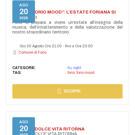
AGO
20
NASCE “FORIO MOOD”: L’ESTATE FORIANA SI
ACCENDE!
2026
Forio si prepara a vivere un’estate all’insegna della
musica, dell’intrattenimento e della valorizzazione del
nostro straordinario territorio.
Gio 20 Agosto Ore 21:00
-
fino a Ore 23:00
Comune di Forio
CATEGORIE:
By night
TAG:
forio
,
forio mood
SCOPRI
AGO
20
FORIO LA DOLCE VITA RITORNA
FORIO LA DOLCE VITA RITORNA