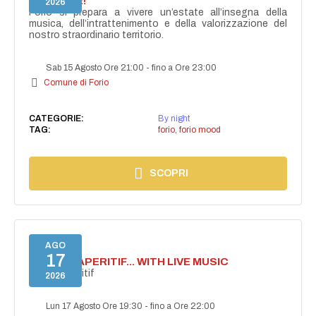
ACCENDE!
2026
Forio si prepara a vivere un’estate all’insegna della
musica, dell’intrattenimento e della valorizzazione del
nostro straordinario territorio.
Sab 15 Agosto Ore 21:00
-
fino a Ore 23:00
Comune di Forio
CATEGORIE:
By night
TAG:
forio
,
forio mood
SCOPRI
AGO
17
SECRET APERITIF... WITH LIVE MUSIC
Secret aperitif
2026
Lun 17 Agosto Ore 19:30
-
fino a Ore 22:00