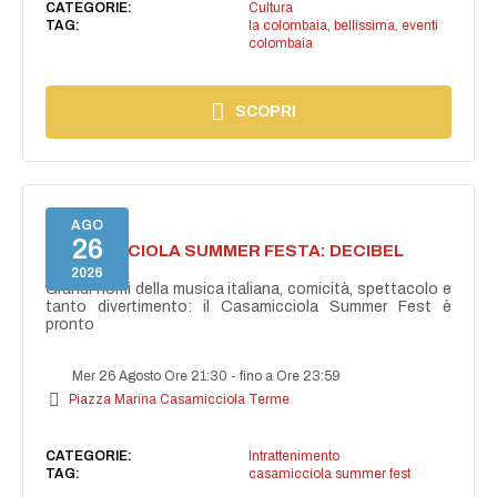
CATEGORIE:
Cultura
TAG:
la colombaia
,
bellissima
,
eventi
colombaia
SCOPRI
AGO
26
CASAMICCIOLA SUMMER FESTA: DECIBEL
BELLINI
2026
Grandi nomi della musica italiana, comicità, spettacolo e
tanto divertimento: il Casamicciola Summer Fest è
pronto
Mer 26 Agosto Ore 21:30
-
fino a Ore 23:59
Piazza Marina Casamicciola Terme
CATEGORIE:
Intrattenimento
TAG:
casamicciola summer fest