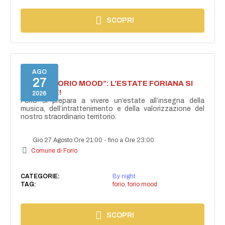
SCOPRI
AGO
27
NASCE “FORIO MOOD”: L’ESTATE FORIANA SI
ACCENDE!
2026
Forio si prepara a vivere un’estate all’insegna della
musica, dell’intrattenimento e della valorizzazione del
nostro straordinario territorio.
Gio 27 Agosto Ore 21:00
-
fino a Ore 23:00
Comune di Forio
CATEGORIE:
By night
TAG:
forio
,
forio mood
SCOPRI