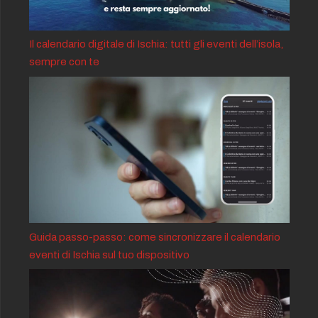
Il calendario digitale di Ischia: tutti gli eventi dell’isola,
sempre con te
Guida passo-passo: come sincronizzare il calendario
eventi di Ischia sul tuo dispositivo