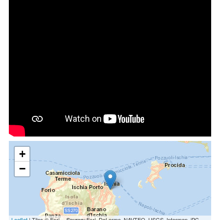
+
−
Leaflet
| Tiles © Esri -- Source: Esri, DeLorme, NAVTEQ, USGS, Intermap, iPC,