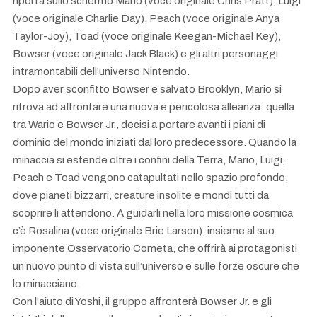
riporta sullo schermo Mario (voce originale Chris Pratt), Luigi
(voce originale Charlie Day), Peach (voce originale Anya
Taylor-Joy), Toad (voce originale Keegan-Michael Key),
Bowser (voce originale Jack Black) e gli altri personaggi
intramontabili dell’universo Nintendo.
Dopo aver sconfitto Bowser e salvato Brooklyn, Mario si
ritrova ad affrontare una nuova e pericolosa alleanza: quella
tra Wario e Bowser Jr., decisi a portare avanti i piani di
dominio del mondo iniziati dal loro predecessore. Quando la
minaccia si estende oltre i confini della Terra, Mario, Luigi,
Peach e Toad vengono catapultati nello spazio profondo,
dove pianeti bizzarri, creature insolite e mondi tutti da
scoprire li attendono. A guidarli nella loro missione cosmica
c’è Rosalina (voce originale Brie Larson), insieme al suo
imponente Osservatorio Cometa, che offrirà ai protagonisti
un nuovo punto di vista sull’universo e sulle forze oscure che
lo minacciano.
Con l’aiuto di Yoshi, il gruppo affronterà Bowser Jr. e gli