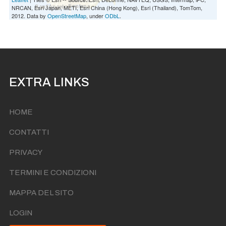
NRCAN, Esri Japan, METI, Esri China (Hong Kong), Esri (Thailand), TomTom,
2012. Data by
OpenStreetMap
, under
ODbL
.
EXTRA LINKS
HOME
CONTATTI
PRIVACY
TERMINI E CONDIZIONI
MAPPA DEL SITO
LOGIN