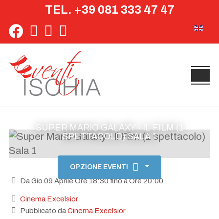
TEL. +39 081 333 47 47
Seleziona 
SUPER MARIO GALAXY - IL FILM (1
SPETTACOLO) SALA 1
OPZIONE EVENTI
Da Gio 09 Aprile Ore 18:30 fino a Ore 20:00
Cinema Excelsior
Pubblicato da
Cinema Excelsior