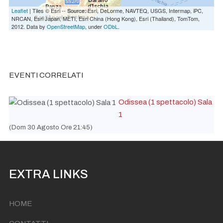
Leaflet
| Tiles © Esri -- Source: Esri, DeLorme, NAVTEQ, USGS, Intermap, iPC,
NRCAN, Esri Japan, METI, Esri China (Hong Kong), Esri (Thailand), TomTom,
2012. Data by
OpenStreetMap
, under
ODbL
.
EVENTI CORRELATI
Odissea (1 spettacolo) Sala
1
(Dom 30 Agosto Ore 21:45)
EXTRA LINKS
HOME