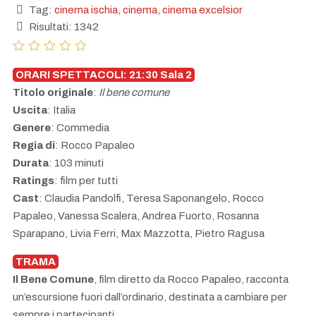
Tag:
cinema ischia
,
cinema
,
cinema excelsior
Risultati: 1342
ORARI SPETTACOLI: 21:30 Sala 2
Titolo originale
:
Il bene comune
Uscita
: Italia
Genere
: Commedia
Regia di
: Rocco Papaleo
Durata
: 103 minuti
Ratings
: film per tutti
Cast
: Claudia Pandolfi, Teresa Saponangelo, Rocco
Papaleo, Vanessa Scalera, Andrea Fuorto, Rosanna
Sparapano, Livia Ferri, Max Mazzotta, Pietro Ragusa
TRAMA
Il Bene Comune
, film diretto da Rocco Papaleo, racconta
un’escursione fuori dall’ordinario, destinata a cambiare per
sempre i partecipanti.