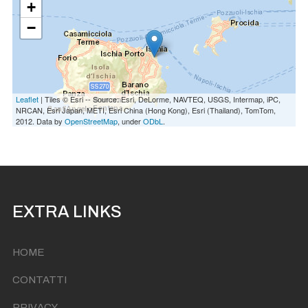
+
−
Leaflet
| Tiles © Esri -- Source: Esri, DeLorme, NAVTEQ, USGS, Intermap, iPC,
NRCAN, Esri Japan, METI, Esri China (Hong Kong), Esri (Thailand), TomTom,
2012. Data by
OpenStreetMap
, under
ODbL
.
EXTRA LINKS
HOME
CONTATTI
PRIVACY