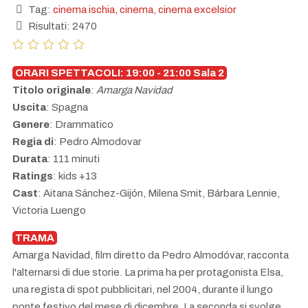
Tag:
cinema ischia
,
cinema
,
cinema excelsior
Risultati: 2470
ORARI SPETTACOLI: 19:00 - 21:00 Sala 2
Titolo originale
:
Amarga Navidad
Uscita
: Spagna
Genere
: Drammatico
Regia di
: Pedro Almodovar
Durata
: 111 minuti
Ratings
: kids +13
Cast
: Aitana Sánchez-Gijón, Milena Smit, Bárbara Lennie,
Victoria Luengo
TRAMA
Amarga Navidad, film diretto da Pedro Almodóvar, racconta
l'alternarsi di due storie. La prima ha per protagonista Elsa,
una regista di spot pubblicitari, nel 2004, durante il lungo
ponte festivo del mese di dicembre. La seconda si svolge