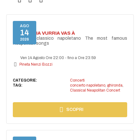
AGO
14
I'TE VURRIA VURRIA VAS À
Concerto classico napoletano The most famous
2026
Neapolitan songs
Ven 14 Agosto Ore 22:00
-
fino a Ore 23:59
Pineta Nenzi Bozzi
CATEGORIE:
Concerti
TAG:
concerto napoletano
,
ghironda
,
Classical Neapolitan Concert
SCOPRI