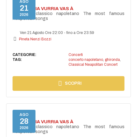
AGO
21
I'TE VURRIA VURRIA VAS À
Concerto classico napoletano The most famous
2026
Neapolitan songs
Ven 21 Agosto Ore 22:00
-
fino a Ore 23:59
Pineta Nenzi Bozzi
CATEGORIE:
Concerti
TAG:
concerto napoletano
,
ghironda
,
Classical Neapolitan Concert
SCOPRI
AGO
28
I'TE VURRIA VURRIA VAS À
Concerto classico napoletano The most famous
2026
Neapolitan songs