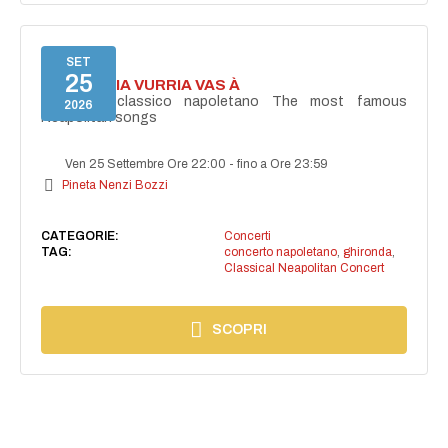
SET
25
I'TE VURRIA VURRIA VAS À
Concerto classico napoletano The most famous
2026
Neapolitan songs
Ven 25 Settembre Ore 22:00
-
fino a Ore 23:59
Pineta Nenzi Bozzi
CATEGORIE:
Concerti
TAG:
concerto napoletano
,
ghironda
,
Classical Neapolitan Concert
SCOPRI