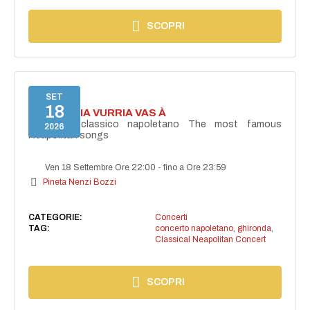
SCOPRI
SET
18
I'TE VURRIA VURRIA VAS À
Concerto classico napoletano The most famous
2026
Neapolitan songs
Ven 18 Settembre Ore 22:00
-
fino a Ore 23:59
Pineta Nenzi Bozzi
CATEGORIE:
Concerti
TAG:
concerto napoletano
,
ghironda
,
Classical Neapolitan Concert
SCOPRI