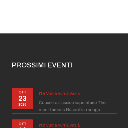
PROSSIMI EVENTI
OTT
I'te Vurria Vurria Vas à
23
Concerto classico napoletano The
2026
most famous Neapolitan songs
OTT
I'te Vurria Vurria Vas à