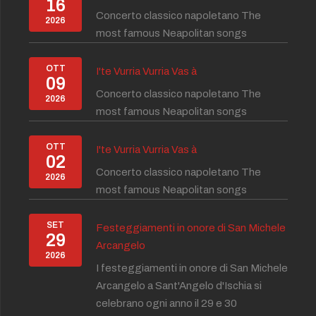
16
Concerto classico napoletano The
2026
most famous Neapolitan songs
OTT
I'te Vurria Vurria Vas à
09
Concerto classico napoletano The
2026
most famous Neapolitan songs
OTT
I'te Vurria Vurria Vas à
02
Concerto classico napoletano The
2026
most famous Neapolitan songs
SET
Festeggiamenti in onore di San Michele
29
Arcangelo
2026
I festeggiamenti in onore di San Michele
Arcangelo a Sant'Angelo d'Ischia si
celebrano ogni anno il 29 e 30