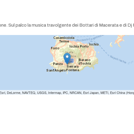
one. Sul palco la musica travolgente dei Bottari di Macerata e di Dj 
e: Esri, DeLorme, NAVTEQ, USGS, Intermap, iPC, NRCAN, Esri Japan, METI, Esri China (Hon