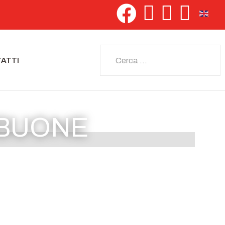
Seleziona 
Cerca
ATTI
 BUONE