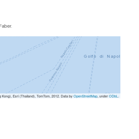
Faber.
g Kong), Esri (Thailand), TomTom, 2012. Data by
OpenStreetMap
, under
ODbL
.