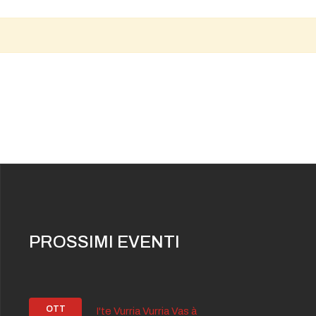
PROSSIMI EVENTI
OTT
I'te Vurria Vurria Vas à