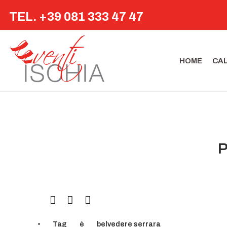
TEL. +39 081 333 47 47
HOME
CA
P
Tag
è
belvedere serrara