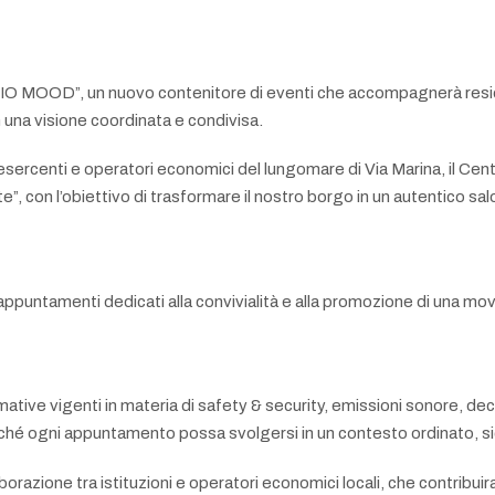
O MOOD”, un nuovo contenitore di eventi che accompagnerà resident
 una visione coordinata e condivisa.
ercenti e operatori economici del lungomare di Via Marina, il Centro
te”, con l’obiettivo di trasformare il nostro borgo in un autentico sal
 appuntamenti dedicati alla convivialità e alla promozione di una mo
rmative vigenti in materia di safety & security, emissioni sonore, dec
finché ogni appuntamento possa svolgersi in un contesto ordinato, sic
azione tra istituzioni e operatori economici locali, che contribuira