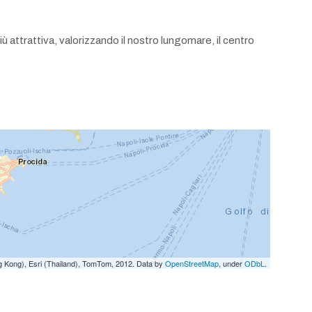
 attrattiva, valorizzando il nostro lungomare, il centro
g Kong), Esri (Thailand), TomTom, 2012. Data by
OpenStreetMap
, under
ODbL
.