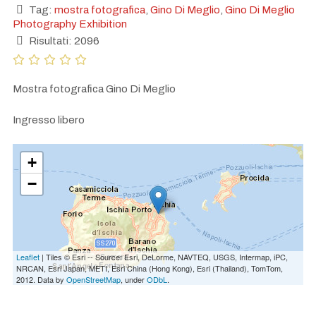
Tag:
mostra fotografica
,
Gino Di Meglio
,
Gino Di Meglio
Photography Exhibition
Risultati: 2096
Mostra fotografica Gino Di Meglio
Ingresso libero
+
−
Leaflet
| Tiles © Esri -- Source: Esri, DeLorme, NAVTEQ, USGS, Intermap, iPC,
NRCAN, Esri Japan, METI, Esri China (Hong Kong), Esri (Thailand), TomTom,
2012. Data by
OpenStreetMap
, under
ODbL
.