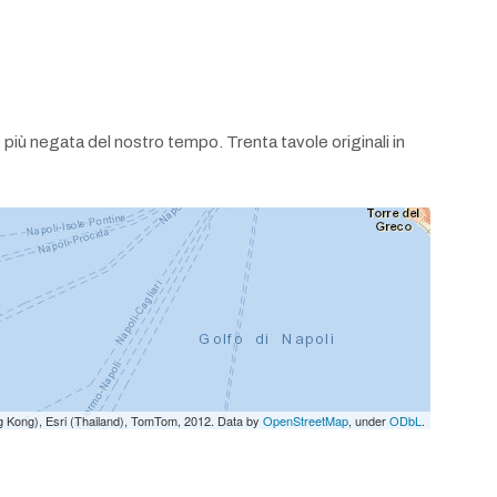
 più negata del nostro tempo. Trenta tavole originali in
g Kong), Esri (Thailand), TomTom, 2012. Data by
OpenStreetMap
, under
ODbL
.