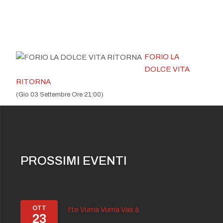
FORIO LA
DOLCE VITA
RITORNA
(Gio 03 Settembre Ore 21:00)
PROSSIMI EVENTI
OTT
I'te Vurria Vurria Vas à
23