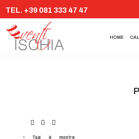
TEL. +39 081 333 47 47
HOME
CA
P
Tag
è
mostre