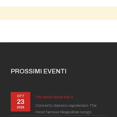
PROSSIMI EVENTI
OTT
I'te Vurria Vurria Vas à
23
Concerto classico napoletano The
2026
most famous Neapolitan songs