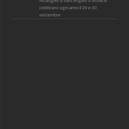
Arcangelo a Sant'Angelo d'Ischia si
celebrano ogni anno il 29 e 30
settembre