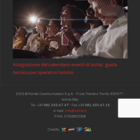
Integrazione del calendario eventi di Ischia: guida
tecnica per operatori turistici
2025 © Pointel Communication S.p.A. - P.zza Trieste e Trento, 9 80077 -
Ischia
(Na)
Tel. +39
081.333.47.47
- Fax +39
081.333.47.15
e-mail:
info@ischia.it
P.IVA: 07428820638
Credits: