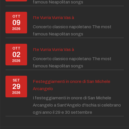
famous Neapolitan songs
OTT
I'te Vurria Vurria Vas à
09
Concerto classico napoletano The most
2026
famous Neapolitan songs
OTT
I'te Vurria Vurria Vas à
02
Concerto classico napoletano The most
2026
famous Neapolitan songs
SET
Festeggiamenti in onore di San Michele
29
Arcangelo
2026
I festeggiamenti in onore di San Michele
Arcangelo a Sant'Angelo d'Ischia si celebrano
ogni anno il 29 e 30 settembre