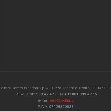
ointel Communication S.p.A. - P.zza Trieste e Trento, 9 80077 -
I
Tel. +39
081.333.47.47
- Fax +39
081.333.47.15
e-mail:
info@ischia.it
P.IVA: 07428820638