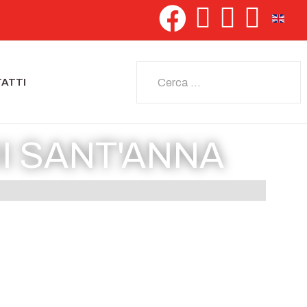
Seleziona 
Cerca
ATTI
I SANT'ANNA