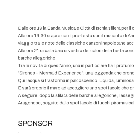
Dalle ore 19 la Banda Musicale Città di Ischia sfilerà per 
Alle ore 19:30 si apre con il pre-festa con il racconto di A
viaggio tra le note delle classiche canzoni napoletane ac
Alle ore 21 circa la baia si vestirà dei colori della festa c
barche allegoriche.
Tra le novità di quest’anno, una in particolare ha il profumo
“Sirenes – Mermaid Experience”: una leggenda che prende 
Qui l’acqua si trasforma in palcoscenico. Liquida, luminosa
E sarà proprio il mare ad accogliere uno spettacolo che p
A seguire, dopo la sfilata delle barche allegoriche, l’asse
Aragonese, seguito dallo spettacolo di fuochi piromusicali
SPONSOR