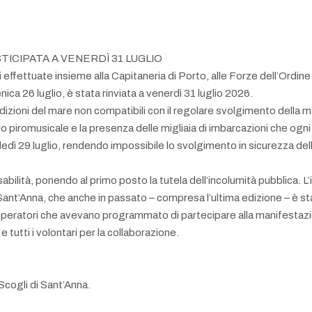
TICIPATA A VENERDÌ 31 LUGLIO
 effettuate insieme alla Capitaneria di Porto, alle Forze dell’Ordine e
ica 26 luglio, è stata rinviata a venerdì 31 luglio 2026.
zioni del mare non compatibili con il regolare svolgimento della ma
colo piromusicale e la presenza delle migliaia di imbarcazioni che ogn
ledì 29 luglio, rendendo impossibile lo svolgimento in sicurezza dell
bilità, ponendo al primo posto la tutela dell’incolumità pubblica.
ant’Anna, che anche in passato – compresa l’ultima edizione – è stat
 e operatori che avevano programmato di partecipare alla manifestazio
e tutti i volontari per la collaborazione.
Scogli di Sant’Anna.