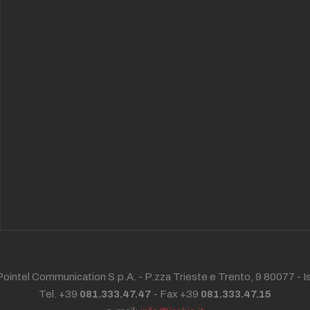
ointel Communication S.p.A. - P.zza Trieste e Trento, 9 80077 -
I
Tel. +39
081.333.47.47
- Fax +39
081.333.47.15