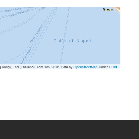
g Kong), Esri (Thailand), TomTom, 2012. Data by
OpenStreetMap
, under
ODbL
.