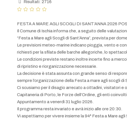
Risultati: 2716
FESTA A MARE AGLI SCOGLI DI SANT’ANNA 2026 POS
Il Comune di Ischia informa che, a seguito delle valutazioni
“Festa a Mare agli Scogli di Sant’Anna”, prevista per domen
Le previsioni meteo-marine indicano pioggia, vento e condi
richiesti per la sfilata delle barche allegoriche, lo spetta
Le condizioni previste restano inoltre incerte fino a merco
di ripristino e riorganizzazione necessarie.
La decisione è stata assunta con grande senso di responsa
sempre l’organizzazione della Festa a mare agli scogli di S
Ci scusiamo per il disagio arrecato a cittadini, visitatori
Capitaneria di Porto, le Forze dell’Ordine, gli enti coinvolti 
Appuntamento a venerdì 31 luglio 2026.
Il programma resta invariato e avrà inizio alle ore 20:30.
Vi aspettiamo per vivere insieme la 94ª Festa a Mare agli 