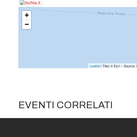
+
−
Leaflet
| Tiles © Esri -- Sourc
EVENTI CORRELATI