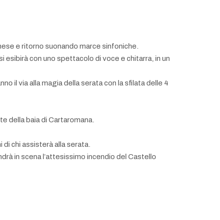
agonese e ritorno suonando marce sinfoniche.
i esibirà con uno spettacolo di voce e chitarra, in un
o il via alla magia della serata con la sfilata delle 4
te della baia di Cartaromana.
i chi assisterà alla serata.
ndrà in scena l’attesissimo incendio del Castello