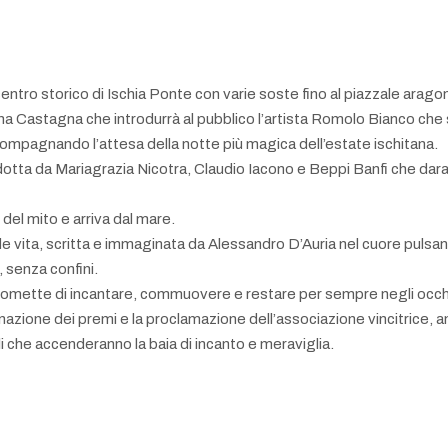
il centro storico di Ischia Ponte con varie soste fino al piazzale ar
nna Castagna che introdurrà al pubblico l’artista Romolo Bianco che s
compagnando l’attesa della notte più magica dell’estate ischitana.
ondotta da Mariagrazia Nicotra, Claudio Iacono e Beppi Banfi che darann
 del mito e arriva dal mare.
vita, scritta e immaginata da Alessandro D’Auria nel cuore pulsan
, senza confini.
romette di incantare, commuovere e restare per sempre negli occhi d
gnazione dei premi e la proclamazione dell’associazione vincitrice, a
 che accenderanno la baia di incanto e meraviglia.