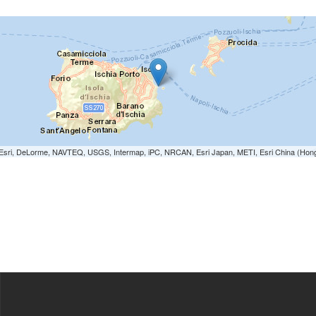
e: Esri, DeLorme, NAVTEQ, USGS, Intermap, iPC, NRCAN, Esri Japan, METI, Esri China (Hon