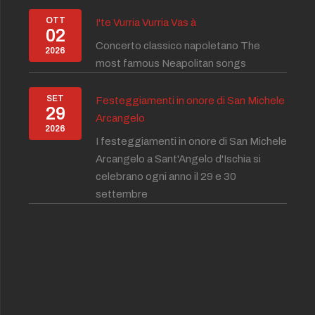
OTT
I'te Vurria Vurria Vas à
02
Concerto classico napoletano The
2026
most famous Neapolitan songs
SET
Festeggiamenti in onore di San Michele
29
Arcangelo
2026
I festeggiamenti in onore di San Michele
Arcangelo a Sant'Angelo d'Ischia si
celebrano ogni anno il 29 e 30
settembre