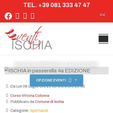
TEL. +39 081 333 47 47
Seleziona 
ISCHIA IN PASSERELLA 4A EDIZIONE
OPZIONE EVENTI
Da Lun 06 Luglio Ore 21:00 fino a Ore 23:00
Corso Vittoria Colonna
Pubblicato da
Comune di Ischia
Categorie:
Spettacoli