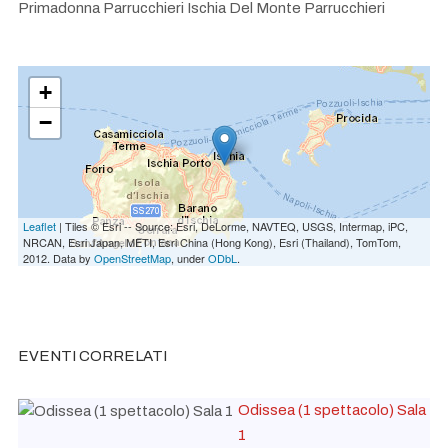
Primadonna Parrucchieri Ischia Del Monte Parrucchieri
+
−
Leaflet
| Tiles © Esri -- Source: Esri, DeLorme, NAVTEQ, USGS, Intermap, iPC,
NRCAN, Esri Japan, METI, Esri China (Hong Kong), Esri (Thailand), TomTom,
2012. Data by
OpenStreetMap
, under
ODbL
.
EVENTI CORRELATI
Odissea (1 spettacolo) Sala
1