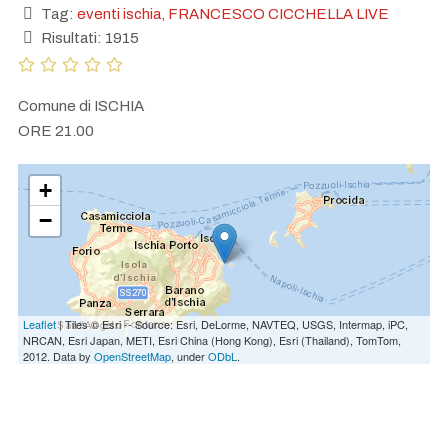
Tag:
eventi ischia
,
FRANCESCO CICCHELLA LIVE
Risultati: 1915
Comune di ISCHIA
ORE 21.00
+
−
Leaflet
| Tiles © Esri -- Source: Esri, DeLorme, NAVTEQ, USGS, Intermap, iPC,
NRCAN, Esri Japan, METI, Esri China (Hong Kong), Esri (Thailand), TomTom,
2012. Data by
OpenStreetMap
, under
ODbL
.