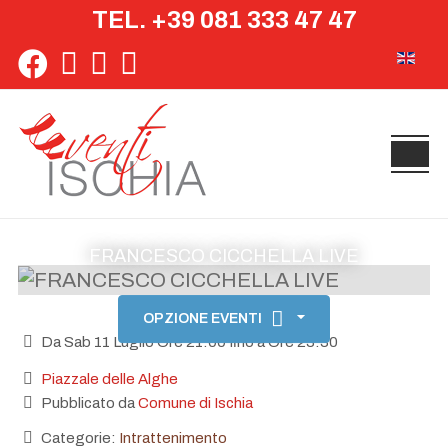
TEL. +39 081 333 47 47
Seleziona 
FRANCESCO CICCHELLA LIVE
OPZIONE EVENTI
Da Sab 11 Luglio Ore 21:00 fino a Ore 23:30
Piazzale delle Alghe
Pubblicato da
Comune di Ischia
Categorie:
Intrattenimento