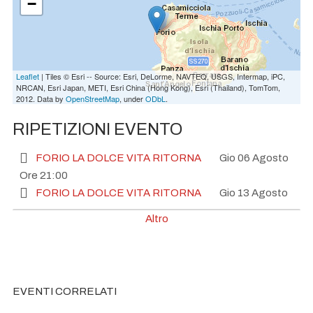
−
Leaflet
| Tiles © Esri -- Source: Esri, DeLorme, NAVTEQ, USGS, Intermap, iPC,
NRCAN, Esri Japan, METI, Esri China (Hong Kong), Esri (Thailand), TomTom,
2012. Data by
OpenStreetMap
, under
ODbL
.
RIPETIZIONI EVENTO
FORIO LA DOLCE VITA RITORNA
Gio 06 Agosto
Ore 21:00
FORIO LA DOLCE VITA RITORNA
Gio 13 Agosto
Ore 21:00
Altro
FORIO LA DOLCE VITA RITORNA
Gio 20 Agosto
Ore 21:00
FORIO LA DOLCE VITA RITORNA
Gio 27 Agosto
Ore 21:00
EVENTI CORRELATI
FORIO LA DOLCE VITA RITORNA
Gio 03