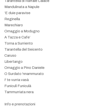
Tarantella di Raffale Calace
Mandulinata a Napule
‘E duie paravise
Reginella
Marechiaro
Omaggio a Modugno
A Tazza e Cafe’
Torna a Surriento
Tarantella del Seicento
Caruso
Libertango
Omaggio a Pino Daniele
O Surdato 'nnammurato
I' te vurria vasà
Funiculì Funiculà
Tammurriata nera
Info e prenotazioni