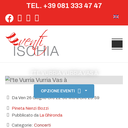
TEL. +39 081 333 47 47
Seleziona 
I'TE VURRIA VURRIA VAS À
OPZIONE EVENTI
Da Ven 26 Giugno Ore 22:00 fino a Ore 23:59
Pineta Nenzi Bozzi
Pubblicato da
La Ghironda
Categorie:
Concerti