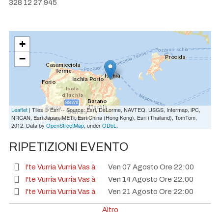
328 12 27 945
+
−
Leaflet
| Tiles © Esri -- Source: Esri, DeLorme, NAVTEQ, USGS, Intermap, iPC,
NRCAN, Esri Japan, METI, Esri China (Hong Kong), Esri (Thailand), TomTom,
2012. Data by
OpenStreetMap
, under
ODbL
.
RIPETIZIONI EVENTO
I'te Vurria Vurria Vas à
Ven 07 Agosto Ore 22:00
I'te Vurria Vurria Vas à
Ven 14 Agosto Ore 22:00
I'te Vurria Vurria Vas à
Ven 21 Agosto Ore 22:00
I'te Vurria Vurria Vas à
Ven 28 Agosto Ore 22:00
Altro
I'te Vurria Vurria Vas à
Ven 04 Settembre Ore 22:00