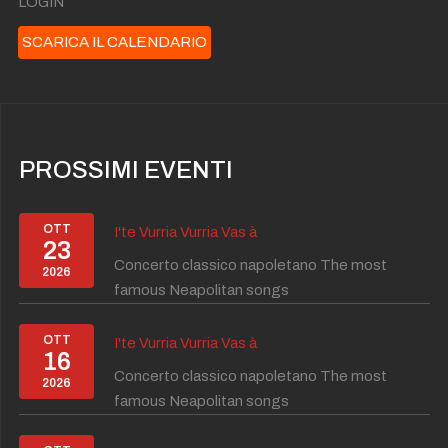
LOGIN
SCARICA IL CALENDARIO
PROSSIMI EVENTI
OTT
I'te Vurria Vurria Vas à
23
Concerto classico napoletano The most
2026
famous Neapolitan songs
OTT
I'te Vurria Vurria Vas à
16
Concerto classico napoletano The most
2026
famous Neapolitan songs