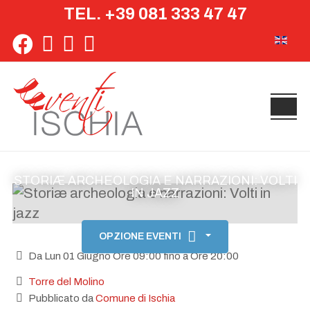
TEL. +39 081 333 47 47
Seleziona 
STORIÆ ARCHEOLOGIA E NARRAZIONI: VOLTI
IN JAZZ
OPZIONE EVENTI
Da Lun 01 Giugno Ore 09:00 fino a Ore 20:00
Torre del Molino
Pubblicato da
Comune di Ischia