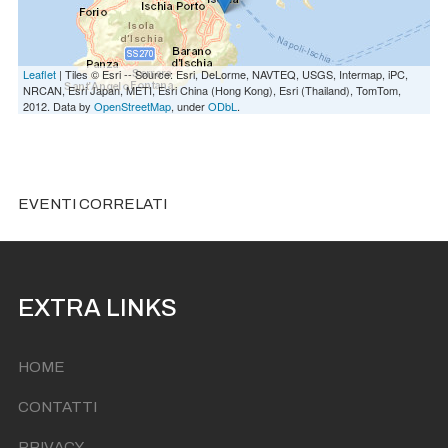
Leaflet
| Tiles © Esri -- Source: Esri, DeLorme, NAVTEQ, USGS, Intermap, iPC,
NRCAN, Esri Japan, METI, Esri China (Hong Kong), Esri (Thailand), TomTom,
2012. Data by
OpenStreetMap
, under
ODbL
.
EVENTI CORRELATI
EXTRA LINKS
HOME
CONTATTI
PRIVACY