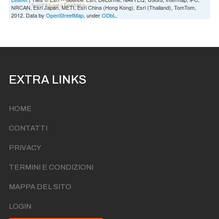
NRCAN, Esri Japan, METI, Esri China (Hong Kong), Esri (Thailand), TomTom,
2012. Data by
OpenStreetMap
, under
ODbL
.
EXTRA LINKS
HOME
CONTATTI
PRIVACY
TERMINI E CONDIZIONI
MAPPA DEL SITO
LOGIN