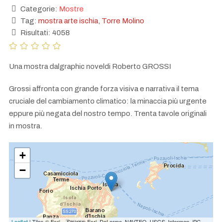
Categorie:
Mostre
Tag:
mostra arte ischia
,
Torre Molino
Risultati: 4058
Una mostra dalgraphic noveldi Roberto GROSSI
Grossi affronta con grande forza visiva e narrativa il tema
cruciale del cambiamento climatico: la minaccia più urgente
eppure più negata del nostro tempo. Trenta tavole originali
in mostra.
+
−
Leaflet
| Tiles © Esri -- Source: Esri, DeLorme, NAVTEQ, USGS, Intermap, iPC,