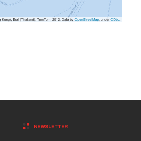
g Kong), Esri (Thailand), TomTom, 2012. Data by
OpenStreetMap
, under
ODbL
.
NEWSLETTER