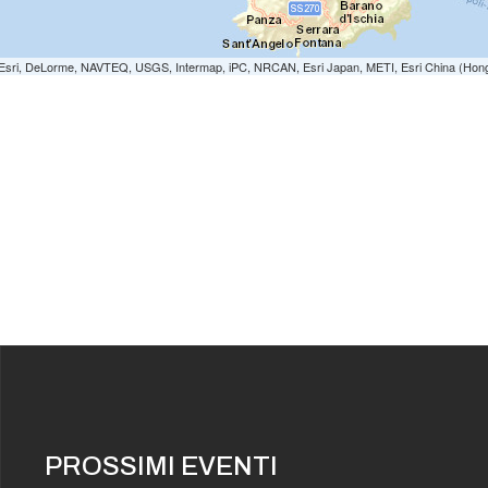
e: Esri, DeLorme, NAVTEQ, USGS, Intermap, iPC, NRCAN, Esri Japan, METI, Esri China (Hon
PROSSIMI EVENTI