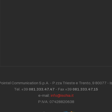
ointel Communication S.p.A. - P.zza Trieste e Trento, 9 80077 -
I
Tel. +39
081.333.47.47
- Fax +39
081.333.47.15
e-mail:
info@ischia.it
P.IVA: 07428820638