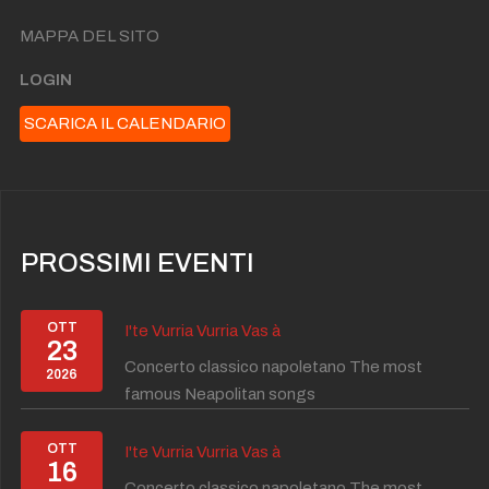
MAPPA DEL SITO
LOGIN
SCARICA IL CALENDARIO
PROSSIMI EVENTI
OTT
I'te Vurria Vurria Vas à
23
Concerto classico napoletano The most
2026
famous Neapolitan songs
OTT
I'te Vurria Vurria Vas à
16
Concerto classico napoletano The most