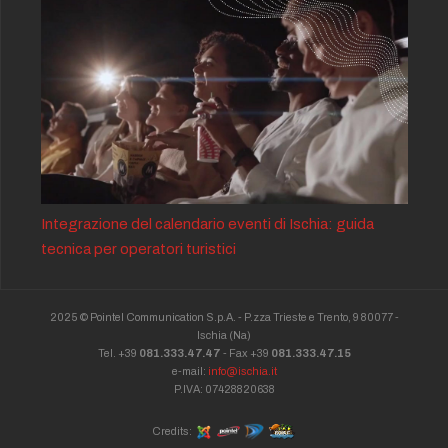
Integrazione del calendario eventi di Ischia: guida
tecnica per operatori turistici
2025 © Pointel Communication S.p.A. - P.zza Trieste e Trento, 9 80077 -
Ischia
(Na)
Tel. +39
081.333.47.47
- Fax +39
081.333.47.15
e-mail:
info@ischia.it
P.IVA: 07428820638
Credits: