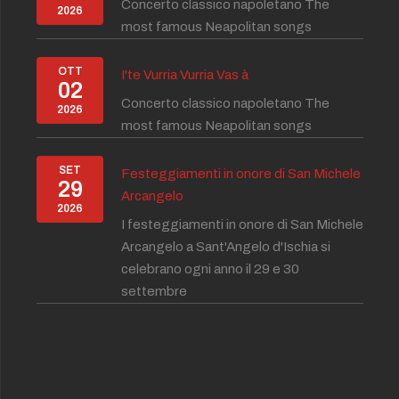
Concerto classico napoletano The
2026
most famous Neapolitan songs
OTT
I'te Vurria Vurria Vas à
02
Concerto classico napoletano The
2026
most famous Neapolitan songs
SET
Festeggiamenti in onore di San Michele
29
Arcangelo
2026
I festeggiamenti in onore di San Michele
Arcangelo a Sant'Angelo d'Ischia si
celebrano ogni anno il 29 e 30
settembre