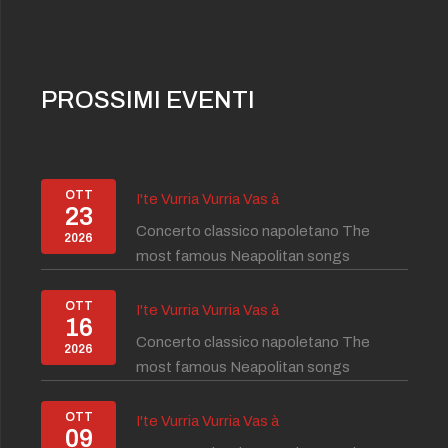
PROSSIMI EVENTI
OTT
I'te Vurria Vurria Vas à
23
Concerto classico napoletano The
2026
most famous Neapolitan songs
OTT
I'te Vurria Vurria Vas à
16
Concerto classico napoletano The
2026
most famous Neapolitan songs
OTT
I'te Vurria Vurria Vas à
09