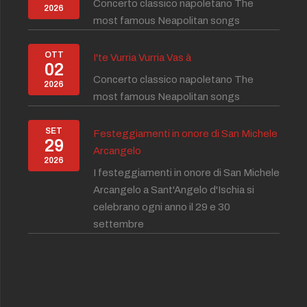
Concerto classico napoletano The
2026
most famous Neapolitan songs
OTT
I'te Vurria Vurria Vas à
02
Concerto classico napoletano The
2026
most famous Neapolitan songs
SET
Festeggiamenti in onore di San Michele
29
Arcangelo
2026
I festeggiamenti in onore di San Michele
Arcangelo a Sant'Angelo d'Ischia si
celebrano ogni anno il 29 e 30
settembre