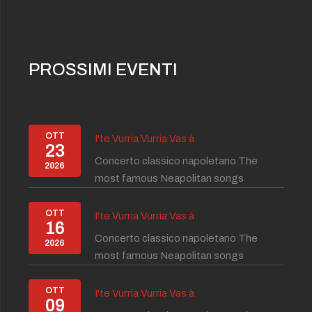
PROSSIMI EVENTI
OTT
I'te Vurria Vurria Vas à
23
Concerto classico napoletano The
2026
most famous Neapolitan songs
OTT
I'te Vurria Vurria Vas à
16
Concerto classico napoletano The
2026
most famous Neapolitan songs
OTT
I'te Vurria Vurria Vas à
09