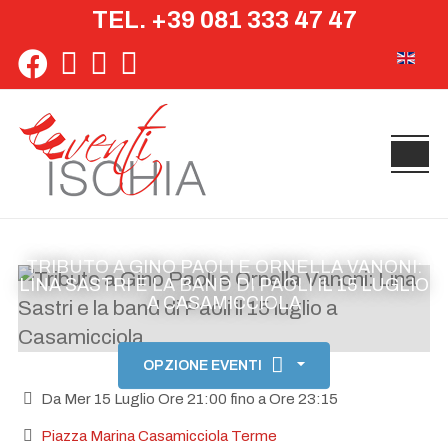
TEL. +39 081 333 47 47
Seleziona 
TRIBUTO A GINO PAOLI E ORNELLA VANONI:
LINA SASTRI E LA BAND DI PAOLI IL 15 LUGLIO
A CASAMICCIOLA
OPZIONE EVENTI
Da Mer 15 Luglio Ore 21:00 fino a Ore 23:15
Piazza Marina Casamicciola Terme