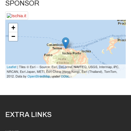
SPONSOR
+
−
Leaflet
| Tiles © Esri -- Source: Esri, DeLorme, NAVTEQ, USGS, Intermap, iPC,
NRCAN, Esri Japan, METI, Esri China (Hong Kong), Esri (Thailand), TomTom,
2012. Data by
OpenStreetMap
, under
ODbL
.
EXTRA LINKS