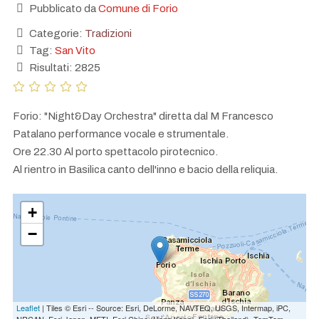
Pubblicato da
Comune di Forio
Categorie:
Tradizioni
Tag:
San Vito
Risultati: 2825
Forio: "Night&Day Orchestra" diretta dal M Francesco
Patalano performance vocale e strumentale.
Ore 22.30 Al porto spettacolo pirotecnico.
Al rientro in Basilica canto dell'inno e bacio della reliquia.
+
−
Leaflet
| Tiles © Esri -- Source: Esri, DeLorme, NAVTEQ, USGS, Intermap, iPC,
NRCAN, Esri Japan, METI, Esri China (Hong Kong), Esri (Thailand), TomTom,