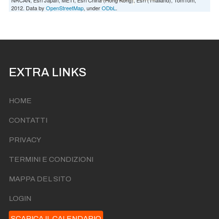
2012. Data by
OpenStreetMap
, under
ODbL
.
EXTRA LINKS
HOME
CONTATTI
PRIVACY
TERMINI E CONDIZIONI
MAPPA DEL SITO
LOGIN
SCARICA IL CALENDARIO