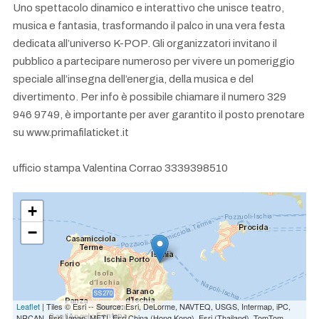
Uno spettacolo dinamico e interattivo che unisce teatro,
musica e fantasia, trasformando il palco in una vera festa
dedicata all’universo K-POP. Gli organizzatori invitano il
pubblico a partecipare numeroso per vivere un pomeriggio
speciale all’insegna dell’energia, della musica e del
divertimento. Per info è possibile chiamare il numero 329
946 9749, è importante per aver garantito il posto prenotare
su www.primafilaticket.it
ufficio stampa Valentina Corrao 3339398510
+
−
Leaflet
| Tiles © Esri -- Source: Esri, DeLorme, NAVTEQ, USGS, Intermap, iPC,
NRCAN, Esri Japan, METI, Esri China (Hong Kong), Esri (Thailand), TomTom,