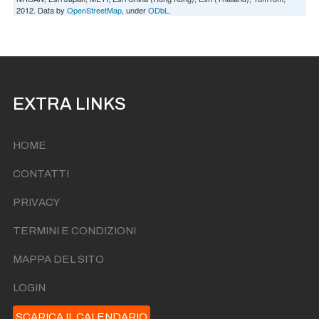
2012. Data by
OpenStreetMap
, under
ODbL
.
EXTRA LINKS
HOME
CONTATTI
PRIVACY
TERMINI E CONDIZIONI
MAPPA DEL SITO
LOGIN
SCARICA IL CALENDARIO