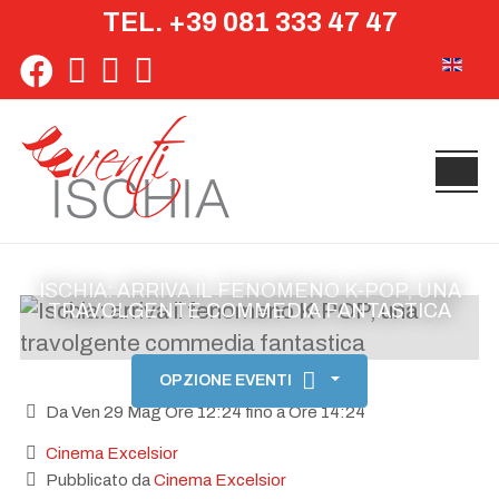
TEL. +39 081 333 47 47
Seleziona 
ISCHIA: ARRIVA IL FENOMENO K-POP, UNA
TRAVOLGENTE COMMEDIA FANTASTICA
OPZIONE EVENTI
Da Ven 29 Mag Ore 12:24 fino a Ore 14:24
Cinema Excelsior
Pubblicato da
Cinema Excelsior