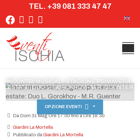
TEL. +39 081 333 47 47
Seleziona 
INCONTRI MUSICALI, STAGIONE PRIMAVERA -
ESTATE: DUO L. GOROKHOV - M.R. GUENTER
OPZIONE EVENTI
Da Dom 31 Mag Ore 17:00 fino a Ore 18:30
Giardini La Mortella
Pubblicato da
Giardini La Mortella