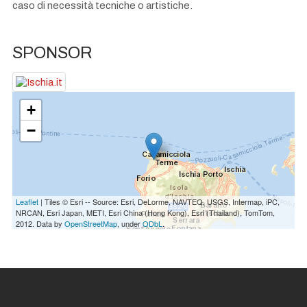
caso di necessità tecniche o artistiche.
SPONSOR
+
−
Leaflet
| Tiles © Esri -- Source: Esri, DeLorme, NAVTEQ, USGS, Intermap, iPC,
NRCAN, Esri Japan, METI, Esri China (Hong Kong), Esri (Thailand), TomTom,
2012. Data by
OpenStreetMap
, under
ODbL
.